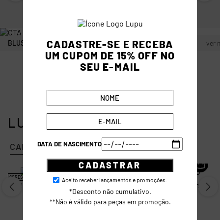
em até 6X sem juros
CADASTRE-SE E RECEBA
BLUSAS
ver mais
CALÇAS
ver 
UM CUPOM DE 15% OFF NO
SEU E-MAIL
LUPO | MAIS VENDIDOS
DATA DE NASCIMENTO
CALCINHAS
CUECAS
MEIAS
CADASTRAR
CORES NOVAS
CORES NOVAS
Aceito receber lançamentos e promoções.
Calcinha Fio Sem Costura
Calcinha Básica Sem
*Desconto não cumulativo.
Feminina Lupo
R$
41
,
90
Costura Feminina Lupo
R$
48
,
90
**Não é válido para peças em promoção.
ou
2
x de
R$
20
,
95
ou
2
x de
R$
24
,
45