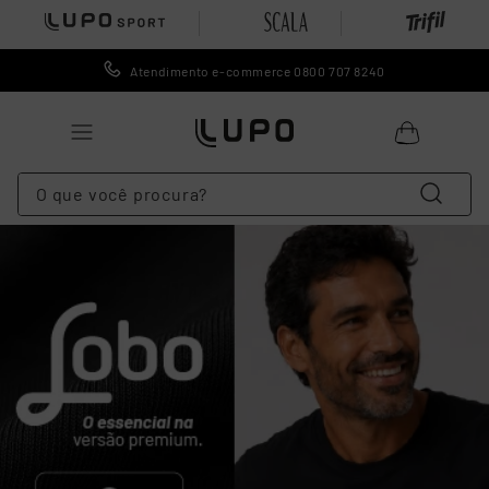
Atendimento e-commerce 0800 707 8240
O que você procura?
TERMOS MAIS BUSCADOS
1
º
lingerie
2
º
meia
3
º
cueca
4
º
leggings
5
º
meia calça
6
º
calcinha