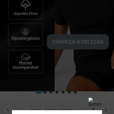
7
º
segunda pele
8
º
infantil
9
º
sutiã
10
º
cueca boxer
PARCELAMENTO