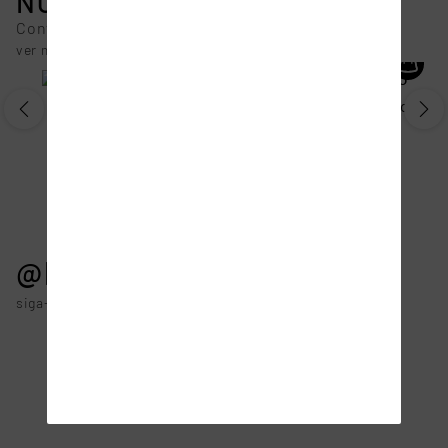
NOVIDADES
Confira os produtos que acabaram de chegar
ver mais
T-Shirt Pima Lobo
Cueca Cós Embutido Lobo
R$
170
,
90
R$
59
,
90
ou
6
x de
R$
28
,
48
ou
2
x de
R$
29
,
95
@lupooficial
siga-nos no Instagram