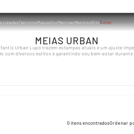
ovidades
Feminino
Masculino
Meninas
Meninos
Kits
Outlet
MEIAS URBAN
nfantis Urban Lupo trazem estampas atuais e um ajuste imp
 com diversos estilos e garantindo seu bem-estar durante 
0