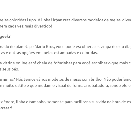
meias coloridas Lupo. A linha Urban traz diversos modelos de meias: dive
arem cada vez mais divertido!
 geek?
ado do planeta, o Mario Bros, você pode escolher a estampa do seu dia
estas e outras opções em meias estampadas e coloridas.
vitrine online está cheia de fofurinhas para você escolher o que mais c
s seus pés.
rninho? Nós temos vários modelos de meias com brilho! Não poderíamos 
 muito estilo e que mudam o visual de forma arrebatadora, sendo ele e
 gênero, linha e tamanho, somente para facilitar a sua vida na hora de es
rrasar!