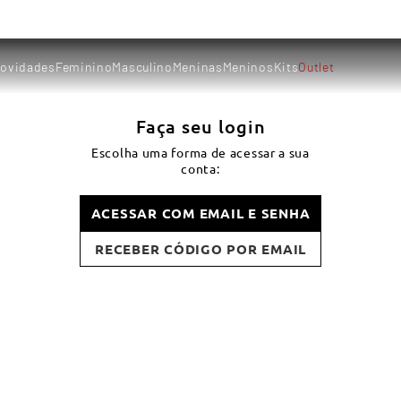
ovidades
Feminino
Masculino
Meninas
Meninos
Kits
Outlet
Faça seu login