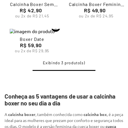
7
º
segunda pele
Calcinha Boxer Sem
Calcinha Boxer Feminina
Costura Feminina Lupo
R$
42
,
90
Lupo Edition
R$
49
,
90
8
º
infantil
ou
2
x de
R$
21
,
45
ou
2
x de
R$
24
,
95
9
º
sutiã
10
º
meia masculina
Boxer Date
R$
59
,
90
ou
2
x de
R$
29
,
95
3
Conheça as 5 vantagens de usar a calcinha
boxer no seu dia a dia
A
calcinha boxer
, também conhecida como
calcinha box
, é a peça
ideal para as mulheres que prezam por conforto e segurança todos
os dias. O modelo é a versão feminina da cueca boxer ou
cueca