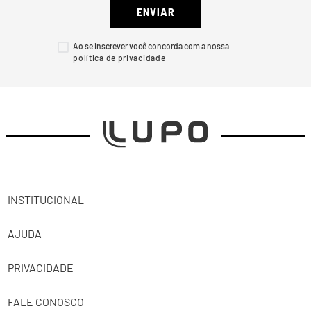
ENVIAR
Ao se inscrever você concorda com a nossa
INSTITUCIONAL
AJUDA
Sobre a Lupo
PRIVACIDADE
Trabalhe Conosco
Abrir uma Solicitação
Lojas
FALE CONOSCO
2ª Via de Boleto Pessoas Jurídicas
Política de Privacidade