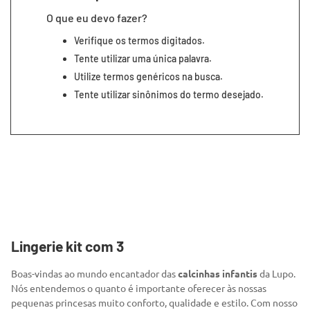
7
º
segunda pele
O que eu devo fazer?
8
º
infantil
Verifique os termos digitados.
9
º
sutiã
Tente utilizar uma única palavra.
Utilize termos genéricos na busca.
10
º
meia masculina
Tente utilizar sinônimos do termo desejado.
Lingerie kit com 3
Boas-vindas ao mundo encantador das
calcinhas infantis
da Lupo.
Nós entendemos o quanto é importante oferecer às nossas
pequenas princesas muito conforto, qualidade e estilo. Com nosso