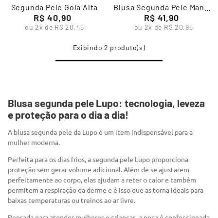
7
º
segunda pele
Segunda Pele Gola Alta
Blusa Segunda Pele Manga
R$
40
,
90
R$
Longa
41
,
90
8
º
infantil
ou
2
x de
R$
20
,
45
ou
2
x de
R$
20
,
95
9
º
sutiã
2
10
º
meia masculina
Blusa segunda pele Lupo: tecnologia, leveza
e proteção para o dia a dia!
A blusa segunda pele da Lupo é um item indispensável para a
mulher moderna.
Perfeita para os dias frios, a segunda pele Lupo proporciona
proteção sem gerar volume adicional. Além de se ajustarem
perfeitamente ao corpo, elas ajudam a reter o calor e também
permitem a respiração da derme e é isso que as torna ideais para
baixas temperaturas ou treinos ao ar livre.
Pensada para atender mulheres e crianças, a peça é confeccionada