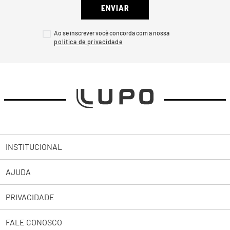
ENVIAR
Ao se inscrever você concorda com a nossa
INSTITUCIONAL
AJUDA
Sobre a Lupo
PRIVACIDADE
Trabalhe Conosco
Abrir uma Solicitação
Lojas
FALE CONOSCO
2ª Via de Boleto Pessoas Jurídicas
Política de Privacidade