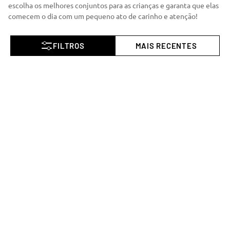
escolha os melhores conjuntos para as crianças e garanta que elas
comecem o dia com um pequeno ato de carinho e atenção!
MAIS RECENTES
NOVIDADES E PROMOÇÕES
Se inscreva para receber nosso
conteúdo:
dicas, descontos e muito
mais!
ENVIAR