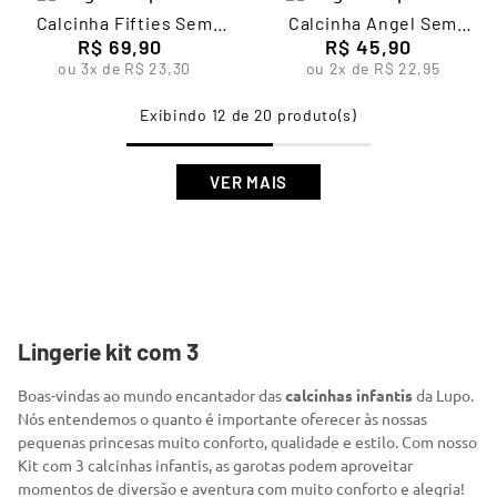
Calcinha Fifties Sem
Calcinha Angel Sem
Costura Feminina Lupo
R$
69
,
90
Costura Feminina Lupo
R$
45
,
90
ou
3
x de
R$
23
,
30
ou
2
x de
R$
22
,
95
12 de 20
Lingerie kit com 3
Boas-vindas ao mundo encantador das
calcinhas infantis
da Lupo.
Nós entendemos o quanto é importante oferecer às nossas
pequenas princesas muito conforto, qualidade e estilo. Com nosso
Kit com 3 calcinhas infantis, as garotas podem aproveitar
momentos de diversão e aventura com muito conforto e alegria!