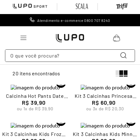
Atendimento e-commerce 0800 707 8240
O que você procura?
TERMOS MAIS BUSCADOS
20
1
º
lingerie
2
º
meia
Calcinha Hot Pants Date
Kit 3 Calcinhas Princesas
3
º
cueca
Feminina Lupo
R$
39
,
90
Infantil Feminina Lupo
R$
60
,
90
ou
1
x de
R$
39
,
90
ou
3
x de
R$
20
,
30
4
º
leggings
5
º
meia calça
6
º
calcinha
Kit 3 Calcinhas Kids Frozen
Kit 3 Calcinhas Kids Minnie