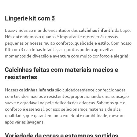
7
º
segunda pele
8
º
infantil
Lingerie kit com 3
9
º
sutiã
Boas-vindas ao mundo encantador das
calcinhas infantis
da Lupo.
10
º
cueca boxer
Nós entendemos o quanto é importante oferecer às nossas
pequenas princesas muito conforto, qualidade e estilo. Com nosso
Kit com 3 calcinhas infantis, as garotas podem aproveitar
momentos de diversão e aventura com muito conforto e alegria!
Calcinhas feitas com materiais macios e
resistentes
Nossas
calcinhas infantis
são cuidadosamente confeccionadas
com tecidos macios e resistentes, proporcionando uma sensação
suave e agradável na pele delicada das crianças. Sabemos que o
conforto é essencial, por isso selecionamos materiais de alta
qualidade, que garantem uma excelente durabilidade, mesmo
após várias lavagens.
Variedade de cores e estampas sortidas