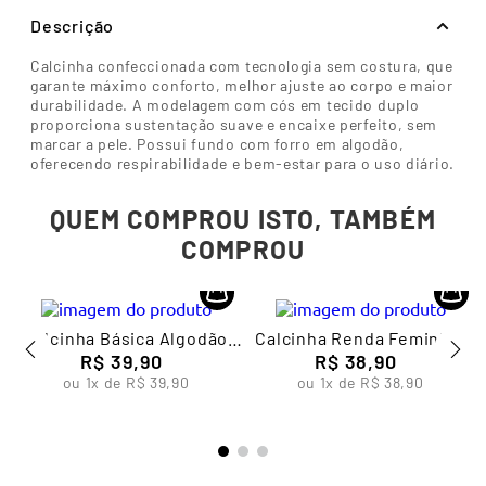
Descrição
Calcinha confeccionada com tecnologia sem costura, que
garante máximo conforto, melhor ajuste ao corpo e maior
durabilidade. A modelagem com cós em tecido duplo
proporciona sustentação suave e encaixe perfeito, sem
marcar a pele. Possui fundo com forro em algodão,
oferecendo respirabilidade e bem-estar para o uso diário.
QUEM COMPROU ISTO, TAMBÉM
COMPROU
Calcinha Básica Algodão
Calcinha Renda Feminina
Feminina Lupo
R$
39
,
90
R$
Lupo
38
,
90
ou
1
x de
R$
39
,
90
ou
1
x de
R$
38
,
90