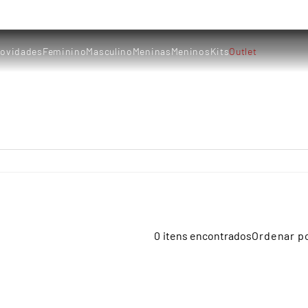
ovidades
Feminino
Masculino
Meninas
Meninos
Kits
Outlet
0