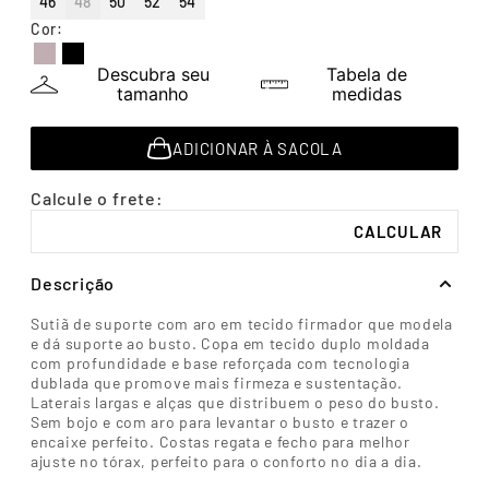
46
48
50
52
54
7
º
segunda pele
Cor
:
8
º
infantil
Descubra seu
Tabela de
9
º
sutiã
tamanho
medidas
10
º
meia masculina
ADICIONAR À SACOLA
Descrição
Sutiã de suporte com aro em tecido firmador que modela
e dá suporte ao busto. Copa em tecido duplo moldada
com profundidade e base reforçada com tecnologia
dublada que promove mais firmeza e sustentação.
Laterais largas e alças que distribuem o peso do busto.
Sem bojo e com aro para levantar o busto e trazer o
encaixe perfeito. Costas regata e fecho para melhor
ajuste no tórax, perfeito para o conforto no dia a dia.