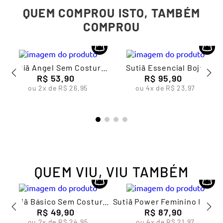
QUEM COMPROU ISTO, TAMBÉM
COMPROU
o
Sutiã Angel Sem Costura
Sutiã Essencial Bojo
Feminino Lupo
R$
53
,
90
Removível Feminino Lupo
R$
95
,
90
ou
2
x de
R$
26
,
95
ou
4
x de
R$
23
,
97
QUEM VIU, VIU TAMBÉM
Sutiã Básico Sem Costura
Sutiã Power Feminino Lupo
Feminino Lupo
R$
49
,
90
R$
87
,
90
ou
2
x de
R$
24
,
95
ou
4
x de
R$
21
,
97