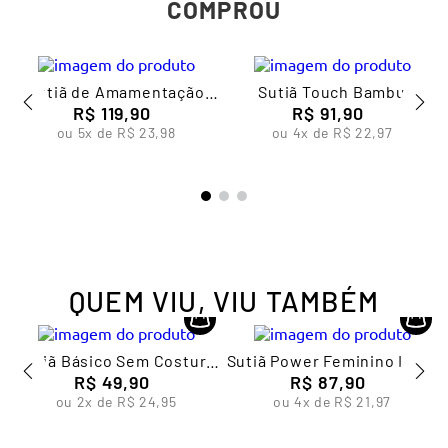
COMPROU
Sutiã de Amamentação
Sutiã Touch Bambu
Feminino Lupo
R$
119
,
90
Feminino Lupo
R$
91
,
90
ou
5
x de
R$
23
,
98
ou
4
x de
R$
22
,
97
QUEM VIU, VIU TAMBÉM
o
Sutiã Básico Sem Costura
Sutiã Power Feminino Lupo
Feminino Lupo
R$
49
,
90
R$
87
,
90
ou
2
x de
R$
24
,
95
ou
4
x de
R$
21
,
97