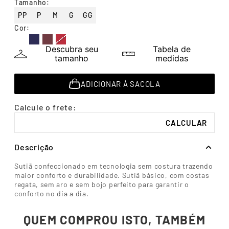
Tamanho
:
7
º
segunda pele
PP
P
M
G
GG
8
º
infantil
Cor
:
9
º
sutiã
Descubra seu
Tabela de
tamanho
medidas
10
º
meia masculina
ADICIONAR À SACOLA
Descrição
Sutiã confeccionado em tecnologia sem costura trazendo
maior conforto e durabilidade. Sutiã básico, com costas
regata, sem aro e sem bojo perfeito para garantir o
conforto no dia a dia.
QUEM COMPROU ISTO, TAMBÉM