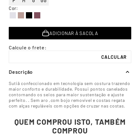
P
M
G
GG
7
º
segunda pele
Cor
:
8
º
infantil
Descubra seu
Tabela de
9
º
sutiã
tamanho
medidas
10
º
meia masculina
ADICIONAR À SACOLA
Descrição
Sutiã confeccionado em tecnologia sem costura trazendo
maior conforto e durabilidade. Possui pontos canelados
contornando os seios para maior sustentação e ajuste
perfeito. . Sem aro ,com bojo removível e costas regata
com alças reguláveis com opções de cruzar nas costas.
QUEM COMPROU ISTO, TAMBÉM
COMPROU