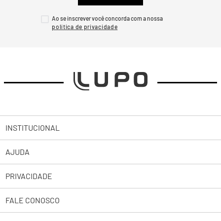
ENVIAR
Ao se inscrever você concorda com a nossa
INSTITUCIONAL
AJUDA
Sobre a Lupo
PRIVACIDADE
Trabalhe Conosco
Abrir uma Solicitação
Lojas
FALE CONOSCO
2ª Via de Boleto Pessoas Jurídicas
Política de Privacidade