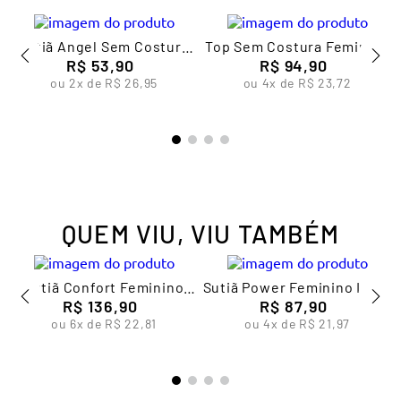
Sutiã Angel Sem Costura
Top Sem Costura Feminino
Feminino Lupo
R$
53
,
90
Lupo Edition
R$
94
,
90
ou
2
x de
R$
26
,
95
ou
4
x de
R$
23
,
72
QUEM VIU, VIU TAMBÉM
o
Sutiã Confort Feminino
Sutiã Power Feminino Lupo
R$
Lupo
136
,
90
R$
87
,
90
ou
6
x de
R$
22
,
81
ou
4
x de
R$
21
,
97