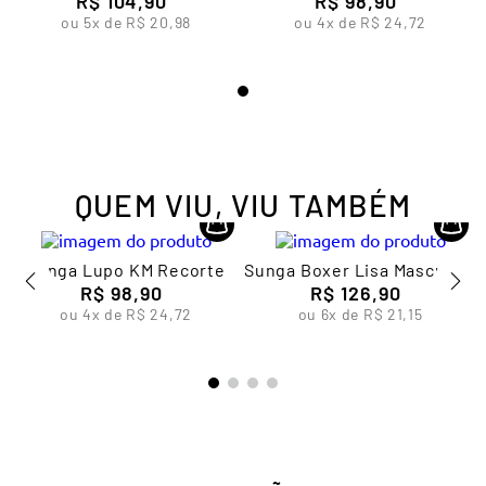
Sunga Boxer Lisa Infantil
Sunga Beachwear
Masculina Lupo
R$
104
,
90
Estampada Lupo Kids
R$
98
,
90
ou
5
x de
R$
20
,
98
ou
4
x de
R$
24
,
72
QUEM VIU, VIU TAMBÉM
Sunga Lupo KM Recorte
Sunga Boxer Lisa Masculina
R$
98
,
90
R$
Lupo
126
,
90
ou
4
x de
R$
24
,
72
ou
6
x de
R$
21
,
15