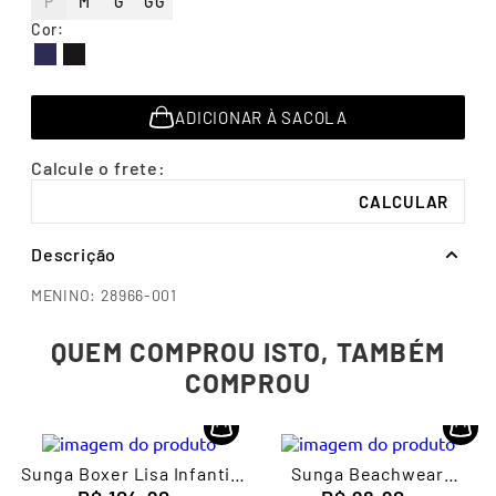
P
M
G
GG
7
º
segunda pele
Cor
:
8
º
infantil
Descubra seu
Tabela de
9
º
sutiã
tamanho
medidas
10
º
meia masculina
ADICIONAR À SACOLA
Descrição
MENINO: 28966-001
QUEM COMPROU ISTO, TAMBÉM
COMPROU