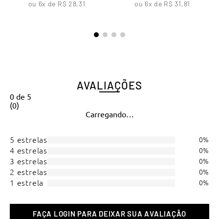
ou
6
x de
R$
28
,
31
ou
6
x de
R$
31
,
81
AVALIAÇÕES
0
de
5
(
0
)
Carregando…
5 estrelas
0%
4 estrelas
0%
3 estrelas
0%
2 estrelas
0%
1 estrela
0%