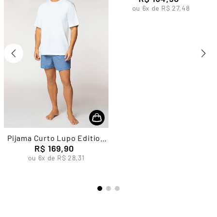
ou
6
x de
R$
27
,
48
Pijama Curto Lupo Edition
R$
Masculino
169
,
90
ou
6
x de
R$
28
,
31