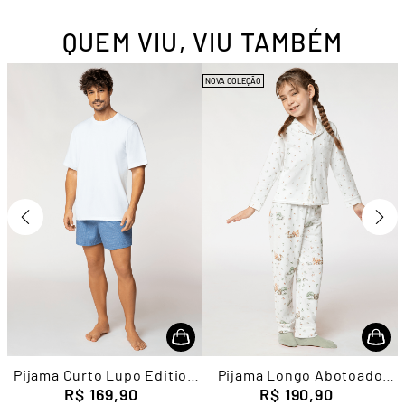
QUEM VIU, VIU TAMBÉM
NOVA COLEÇÃO
Pijama Curto Lupo Edition
Pijama Longo Abotoado
R$
Masculino
169
,
90
Infantil Feminino Lupo
R$
190
,
90