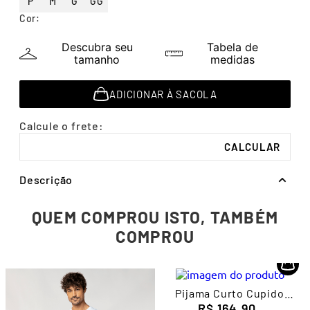
P
M
G
GG
7
º
segunda pele
Cor
:
8
º
infantil
Descubra seu
Tabela de
9
º
sutiã
tamanho
medidas
10
º
meia masculina
ADICIONAR À SACOLA
Descrição
QUEM COMPROU ISTO, TAMBÉM
COMPROU
Pijama Curto Cupido
Feminino Lupo
R$
164
,
90