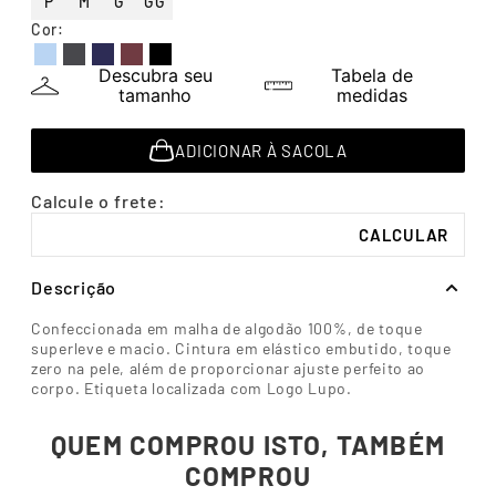
P
M
G
GG
7
º
segunda pele
Cor
:
8
º
infantil
Descubra seu
Tabela de
9
º
sutiã
tamanho
medidas
10
º
meia masculina
ADICIONAR À SACOLA
Descrição
Confeccionada em malha de algodão 100%, de toque
superleve e macio. Cintura em elástico embutido, toque
zero na pele, além de proporcionar ajuste perfeito ao
corpo. Etiqueta localizada com Logo Lupo.
QUEM COMPROU ISTO, TAMBÉM
COMPROU