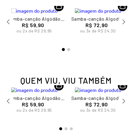
Samba-canção Algodão
Samba-canção Algodão
Masculina Lupo
R$
59
,
90
Xadrez Masculina Lupo
R$
72
,
90
ou
2
x de
R$
29
,
95
ou
3
x de
R$
24
,
30
QUEM VIU, VIU TAMBÉM
h
Samba-canção Algodão
Samba-canção Algodão
Masculina Lupo
R$
59
,
90
Xadrez Masculina Lupo
R$
72
,
90
ou
2
x de
R$
29
,
95
ou
3
x de
R$
24
,
30