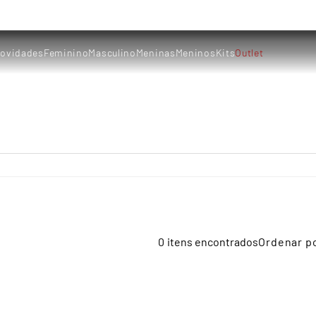
ovidades
Feminino
Masculino
Meninas
Meninos
Kits
Outlet
0