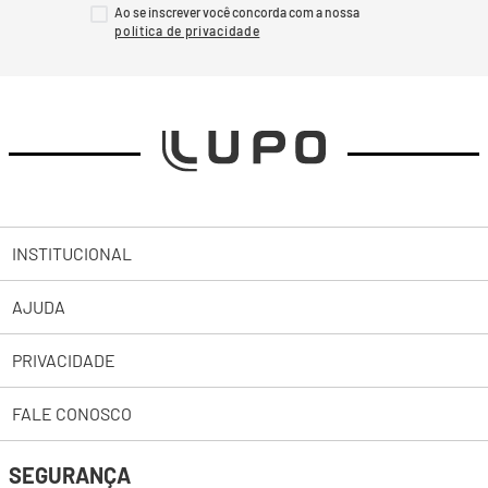
Ao se inscrever você concorda com a nossa
INSTITUCIONAL
AJUDA
Sobre a Lupo
PRIVACIDADE
Trabalhe Conosco
Abrir uma Solicitação
Lojas
FALE CONOSCO
2ª Via de Boleto Pessoas Jurídicas
Política de Privacidade
Representantes