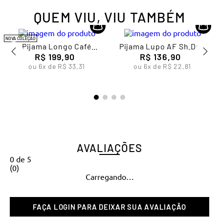
QUEM VIU, VIU TAMBÉM
NOVA COLEÇÃO
Pijama Longo Café
Pijama Lupo AF Sh.Doll
Feminino Lupo
R$
199
,
90
R$
Florido
136
,
90
ou
6
x de
R$
33
,
31
ou
6
x de
R$
22
,
81
AVALIAÇÕES
0
de
5
(
0
)
Carregando…