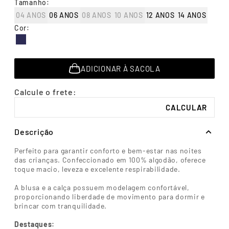
Tamanho
:
7
º
segunda pele
04 ANOS
06 ANOS
08 ANOS
10 ANOS
12 ANOS
14 ANOS
8
º
infantil
Cor
:
9
º
sutiã
Descubra seu
Tabela de
tamanho
medidas
10
º
cueca boxer
ADICIONAR À SACOLA
Descrição
Perfeito para garantir conforto e bem-estar nas noites
das crianças. Confeccionado em 100% algodão, oferece
toque macio, leveza e excelente respirabilidade.
A blusa e a calça possuem modelagem confortável,
proporcionando liberdade de movimento para dormir e
brincar com tranquilidade.