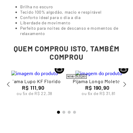
Destaques:
Brilha no escuro
Tecido 100% algodão, macio e respirável
Conforto ideal para o dia a dia
Liberdade de movimento
Perfeito para noites de descanso e momentos de
relaxamento
QUEM COMPROU ISTO, TAMBÉM
COMPROU
NOVA COLEÇÃO
Pijama Lupo KF Florido
Pijama Longo Moletom
R$
111
,
90
Infantil Feminino Lupo
R$
190
,
90
ou
5
x de
R$
22
,
38
ou
6
x de
R$
31
,
81