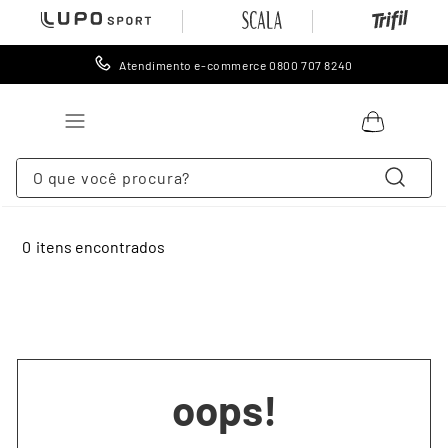
Atendimento e-commerce 0800 707 8240
O que você procura?
Sugestões
:
pijama longo masculino
pijama masculino longo
pijama longo
pijama masculino
pijamas longo masculino
0