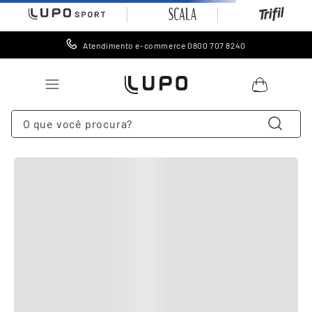
Atendimento e-commerce 0800 707 8240
O que você procura?
Sugestões
:
pijama longo masculino
pijama masculino
pijama
pijama masculino longo
pijama longo
0