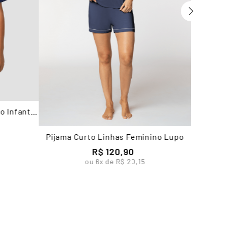
o Infantil
Pijama Curto Linhas Feminino Lupo
R$
120
,
90
ou
6
x de
R$
20
,
15