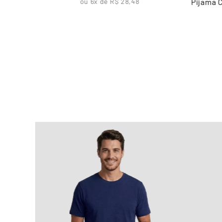
Pijama 
ou
6
x de
R$
28
,
48
asculino