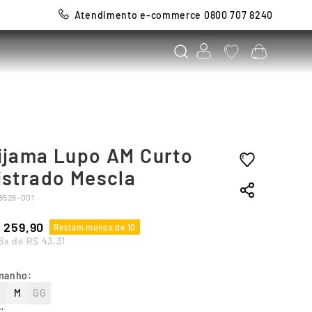
Atendimento e-commerce 0800 707 8240
ijama Lupo AM Curto
istrado Mescla
8526-001
259
,
90
Restam menos de 10
6
x de
R$
43
,
31
manho
:
M
GG
r
: