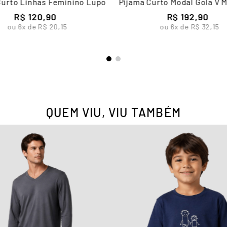
Curto Linhas Feminino Lupo
Pijama Curto Modal Gola V 
Lupo
R$
120
,
90
R$
192
,
90
ou
6
x de
R$
20
,
15
ou
6
x de
R$
32
,
15
QUEM VIU, VIU TAMBÉM