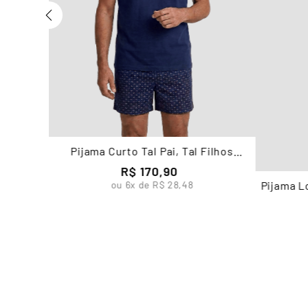
Pijama Curto Tal Pai, Tal Filhos
Masculino Lupo
R$
170
,
90
Pijama L
ou
6
x de
R$
28
,
48