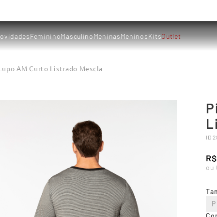
ovidades
Feminino
Masculino
Meninas
Meninos
Kits
Outlet
Lupo AM Curto Listrado Mescla
P
L
ID
2
R$
ou
Ta
P
Co