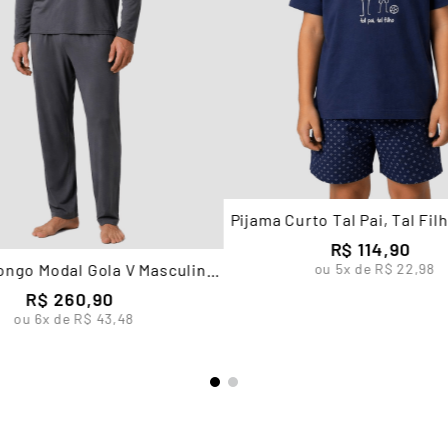
Pijama Curto Tal Pai, Tal Filh
Masculino Lupo
R$
114
,
90
ou
5
x de
R$
22
,
98
ongo Modal Gola V Masculino
Lupo
R$
260
,
90
ou
6
x de
R$
43
,
48