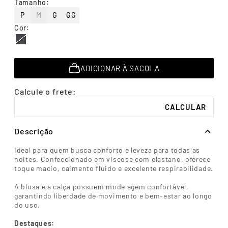
Tamanho
:
7
º
segunda pele
P
M
G
GG
8
º
infantil
Cor
:
9
º
sutiã
10
º
meia masculina
ADICIONAR À SACOLA
Descrição
Ideal para quem busca conforto e leveza para todas as
noites. Confeccionado em viscose com elastano, oferece
toque macio, caimento fluido e excelente respirabilidade.
A blusa e a calça possuem modelagem confortável,
garantindo liberdade de movimento e bem-estar ao longo
do uso.
Destaques: