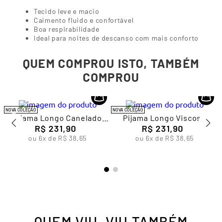
Tecido leve e macio
Caimento fluido e confortável
Boa respirabilidade
Ideal para noites de descanso com mais conforto
QUEM COMPROU ISTO, TAMBÉM
COMPROU
NOVA COLEÇÃO
NOVA COLEÇÃO
Pijama Longo Canelado
Pijama Longo Viscose
Feminino Lupo
R$
231
,
90
Feminino Lupo
R$
231
,
90
ou
6
x de
R$
38
,
65
ou
6
x de
R$
38
,
65
QUEM VIU, VIU TAMBÉM