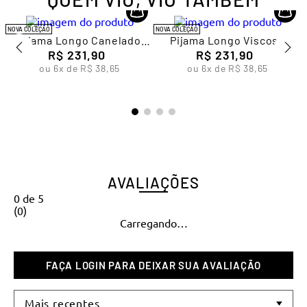
NOVA COLEÇÃO
NOVA COLEÇÃO
Pijama Longo Canelado
Pijama Longo Viscose
Feminino Lupo
R$
231
,
90
Feminino Lupo
R$
231
,
90
ou
6
x de
R$
38
,
65
ou
6
x de
R$
38
,
65
AVALIAÇÕES
0
de
5
(
0
)
Carregando…
Mais recentes