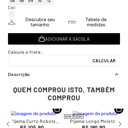
08
06
04
10
12
7
º
segunda pele
Cor
:
8
º
infantil
Descubra seu
Tabela de
9
º
sutiã
tamanho
medidas
10
º
meia masculina
ADICIONAR À SACOLA
Descrição
QUEM COMPROU ISTO, TAMBÉM
COMPROU
NOVA COLEÇÃO
Pijama Curto Robots
Pijama Longo Moletom
Infantil Masculino Lupo
R$
105
,
90
Infantil Feminino Lupo
R$
190
,
90