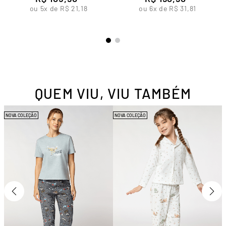
ou
5
x de
R$
21
,
18
ou
6
x de
R$
31
,
81
QUEM VIU, VIU TAMBÉM
NOVA COLEÇÃO
NOVA COLEÇÃO