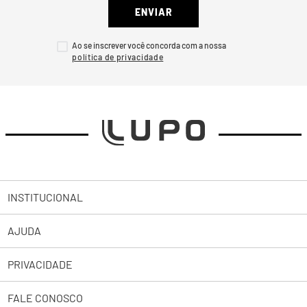
ENVIAR
Ao se inscrever você concorda com a nossa
INSTITUCIONAL
AJUDA
Sobre a Lupo
PRIVACIDADE
Trabalhe Conosco
Abrir uma Solicitação
Lojas
FALE CONOSCO
2ª Via de Boleto Pessoas Jurídicas
Política de Privacidade