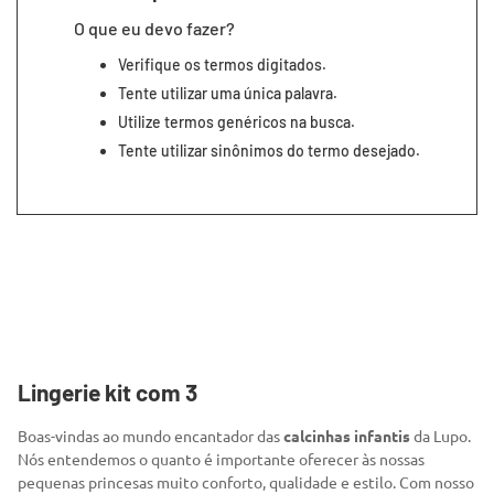
7
º
infantil
O que eu devo fazer?
8
º
segunda pele
Verifique os termos digitados.
9
º
sutiã
Tente utilizar uma única palavra.
Utilize termos genéricos na busca.
10
º
meia masculina
Tente utilizar sinônimos do termo desejado.
Lingerie kit com 3
Boas-vindas ao mundo encantador das
calcinhas infantis
da Lupo.
Nós entendemos o quanto é importante oferecer às nossas
pequenas princesas muito conforto, qualidade e estilo. Com nosso