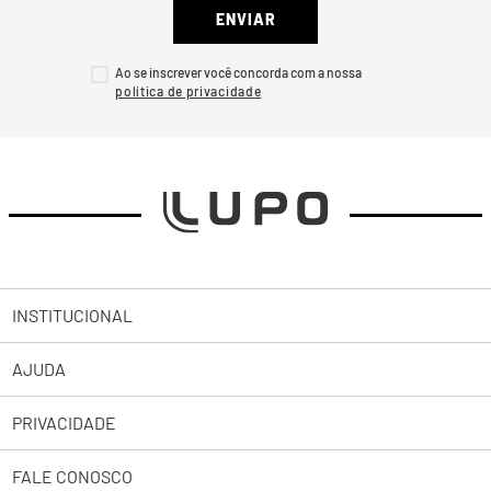
ENVIAR
Ao se inscrever você concorda com a nossa
INSTITUCIONAL
AJUDA
Sobre a Lupo
PRIVACIDADE
Trabalhe Conosco
Abrir uma Solicitação
Lojas
FALE CONOSCO
2ª Via de Boleto Pessoas Jurídicas
Política de Privacidade