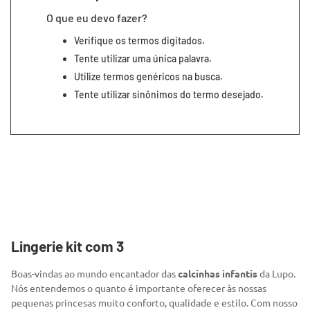
7
º
segunda pele
O que eu devo fazer?
8
º
infantil
Verifique os termos digitados.
9
º
sutiã
Tente utilizar uma única palavra.
Utilize termos genéricos na busca.
10
º
meia masculina
Tente utilizar sinônimos do termo desejado.
Lingerie kit com 3
Boas-vindas ao mundo encantador das
calcinhas infantis
da Lupo.
Nós entendemos o quanto é importante oferecer às nossas
pequenas princesas muito conforto, qualidade e estilo. Com nosso