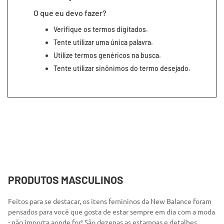
7
º
segunda pele
O que eu devo fazer?
8
º
infantil
Verifique os termos digitados.
9
º
sutiã
Tente utilizar uma única palavra.
Utilize termos genéricos na busca.
10
º
cueca boxer
Tente utilizar sinônimos do termo desejado.
PRODUTOS MASCULINOS
Feitos para se destacar, os itens femininos da New Balance foram
pensados para você que gosta de estar sempre em dia com a moda
- não importa aonde for! São dezenas as estampas e detalhes