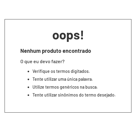
7
º
segunda pele
8
º
infantil
9
º
sutiã
oops!
10
º
meia masculina
Nenhum produto encontrado
O que eu devo fazer?
Verifique os termos digitados.
Tente utilizar uma única palavra.
Utilize termos genéricos na busca.
Tente utilizar sinônimos do termo desejado.