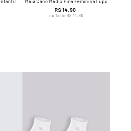
nfantil
Meia Cano Médio Fina Feminina Lupo
R$
14
,
90
ou
1
x de
R$
14
,
90