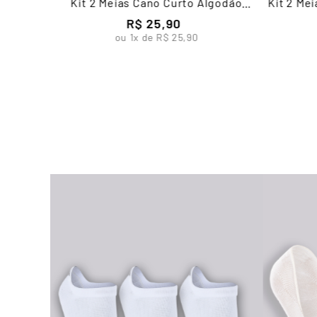
Kit 2 Meias Cano Curto Algodão
Kit 2 Me
Infantil Unissex Lupo
R$
25
,
90
ou
1
x de
R$
25
,
90
sc.