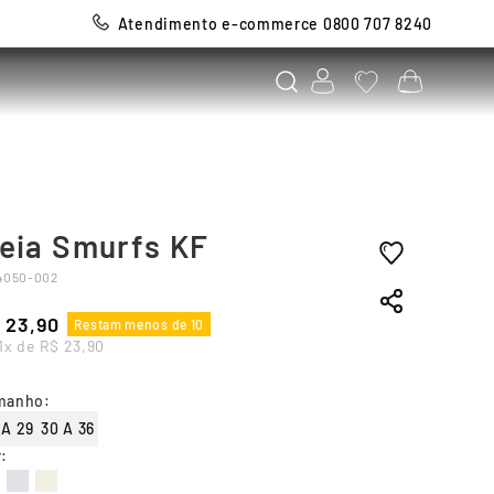
Atendimento e-commerce 0800 707 8240
eia Smurfs KF
4050-002
23
,
90
Restam menos de 10
1
x de
R$
23
,
90
manho
:
 A 29
30 A 36
r
: