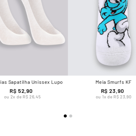
eias Sapatilha Unissex Lupo
Meia Smurfs KF
R$
52
,
90
R$
23
,
90
ou
2
x de
R$
26
,
45
ou
1
x de
R$
23
,
90