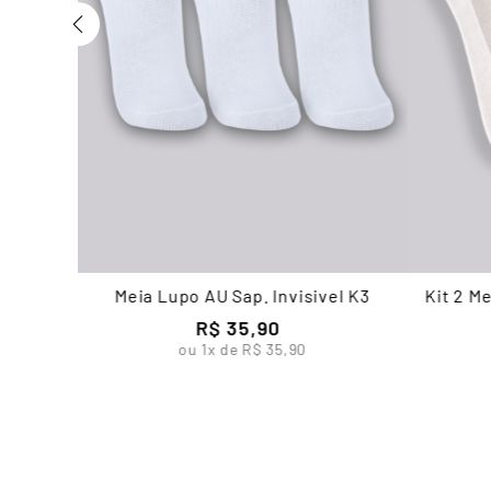
Meia Lupo AU Sap. Invisivel K3
Kit 2 M
R$
35
,
90
ou
1
x de
R$
35
,
90