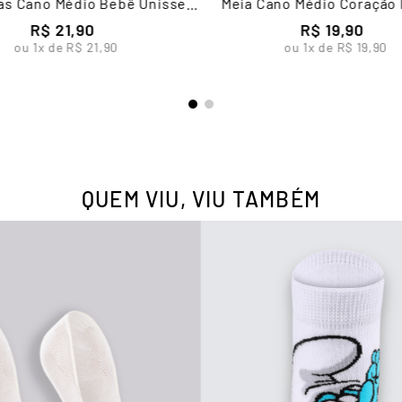
ias Cano Médio Bebê Unissex
Meia Cano Médio Coração I
Lupo
Feminina Lupo
R$
21
,
90
R$
19
,
90
ou
1
x de
R$
21
,
90
ou
1
x de
R$
19
,
90
QUEM VIU, VIU TAMBÉM