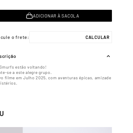
ADICIONAR À SACOLA
scrição
Smurfs estão voltando!
te-se a este alegre grupo.
o filme em Julho 2025, com aventuras épicas, amizade
istérios.
U