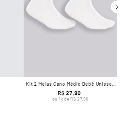
Kit 2 Meias Cano Médio Bebê Unissex
Lupo
R$
27
,
90
ou
1
x de
R$
27
,
90