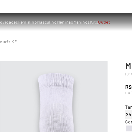
ovidades
Feminino
Masculino
Meninas
Meninos
Kits
Outlet
murfs KF
M
ID
1
R$
ou
Ta
24
Co