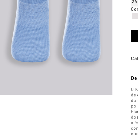
24
Co
De
O K
de
dor
pol
Ela
do
alé
con
o u