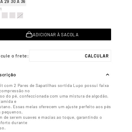
 A 29
30 A 36
r
:
ADICIONAR À SACOLA
scrição
it com 2 Pares de Sapatilhas sortida Lupo possui faixa
 compressão no
so do pé, confeccionada com uma mistura de algodão,
iamida e
stano. Essas meias oferecem um ajuste perfeito aos pés
s pequenos,
m de serem suaves e macias ao toque, garantindo o
forto durante
so.