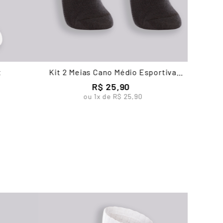
t
Kit 2 Meias Cano Médio Esportiva
Infantil Masculina Lupo
R$
25
,
90
ou
1
x de
R$
25
,
90
Kit 2 
I