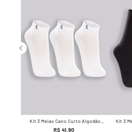
Kit 3 Meias Cano Curto Algodão
Kit 3 
Unissex Lupo
R$
41
,
90