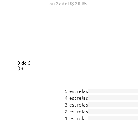
ou
2
x de
R$
20
,
95
0
de
5
(
0
)
5 estrelas
4 estrelas
3 estrelas
2 estrelas
1 estrela