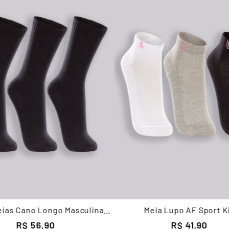
Meias Cano Longo Masculina
Meia Lupo AF Sport K
Lupo
R$
56
,
90
R$
41
,
90