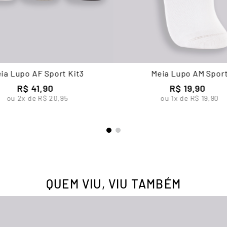
ia Lupo AF Sport Kit3
Meia Lupo AM Spor
R$
41
,
90
R$
19
,
90
ou
2
x de
R$
20
,
95
ou
1
x de
R$
19
,
90
QUEM VIU, VIU TAMBÉM