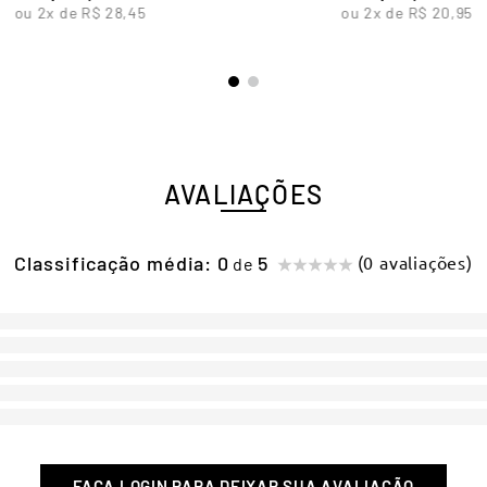
ou
2
x de
R$
28
,
45
ou
2
x de
R$
20
,
95
AVALIAÇÕES
Classificação média: 0
(0 avaliações)