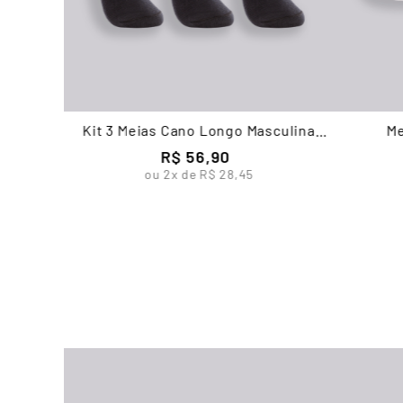
Kit 3 Meias Cano Longo Masculina
Me
Lupo
R$
56
,
90
ou
2
x de
R$
28
,
45
ma Cano