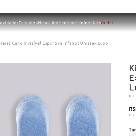
ovidades
Feminino
Masculino
Meninas
Meninos
Kits
Outlet
Meias Cano Invisível Esportiva Infantil Unissex Lupo
K
E
L
ID
0
R$
ou
Ta