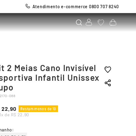
Atendimento e-commerce 0800 707 8240
it 2 Meias Cano Invisível
sportiva Infantil Unissex
upo
2170-088
22
,
90
Restam menos de 10
1
x de
R$
22
,
90
manho
: