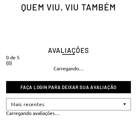
ou
1
x de
R$
28
,
90
ou
1
x de
R$
11
,
90
QUEM VIU, VIU TAMBÉM
AVALIAÇÕES
0
de
5
(
0
)
Carregando…