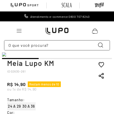
Atendimento e-commerce 0800 707 8240
O que você procura?
TERMOS MAIS BUSCADOS
Meia Lupo KM
1
º
lingerie
ID
02630-261
2
º
meia
3
º
cueca
R$
14
,
90
Restam menos de 10
ou
1
x de
R$
14
,
90
4
º
leggings
5
º
meia calça
Tamanho
:
24 A 29
30 A 36
6
º
calcinha
Cor
: