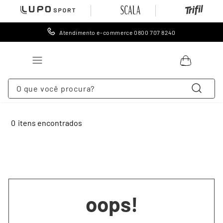
Atendimento e-commerce 0800 707 8240
O que você procura?
Sugestões
:
TERMOS MAIS BUSCADOS
meia
meia masculina
meias
meia esportiva
meia compressão
1
º
lingerie
2
º
meia
0
3
º
cueca
4
º
leggings
5
º
meia calça
6
º
calcinha