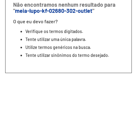
7
º
segunda pele
oops!
8
º
infantil
9
º
sutiã
Não encontramos nenhum resultado para
"
meia-lupo-kf-02680-302-outlet
"
10
º
meia masculina
O que eu devo fazer?
Verifique os termos digitados.
Tente utilizar uma única palavra.
Utilize termos genéricos na busca.
Tente utilizar sinônimos do termo desejado.