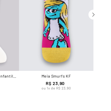
nfantil
Meia Smurfs KF
R$
23
,
90
ou
1
x de
R$
23
,
90