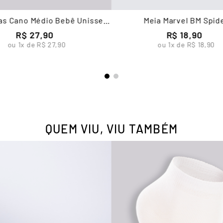
ias Cano Médio Bebê Unissex
Meia Marvel BM Spid
Lupo
R$
27
,
90
R$
18
,
90
ou
1
x de
R$
27
,
90
ou
1
x de
R$
18
,
90
QUEM VIU, VIU TAMBÉM