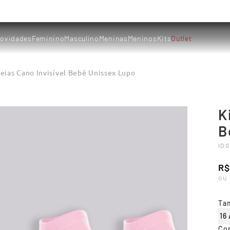
ovidades
Feminino
Masculino
Meninas
Meninos
Kits
Outlet
Meias Cano Invisível Bebê Unissex Lupo
K
B
ID
0
R$
ou
Ta
16
Co