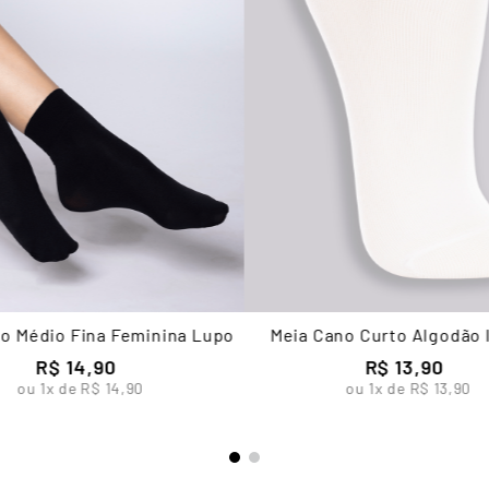
o Médio Fina Feminina Lupo
Meia Cano Curto Algodão I
Unissex Lupo
R$
14
,
90
R$
13
,
90
ou
1
x de
R$
14
,
90
ou
1
x de
R$
13
,
90