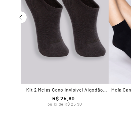
Kit 2 Meias Cano Invisível Algodão
Meia Can
Feminina Lupo
R$
25
,
90
ou
1
x de
R$
25
,
90