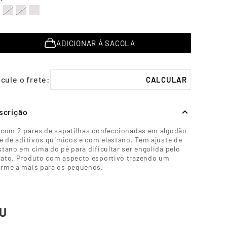
ADICIONAR À SACOLA
scrição
 com 2 pares de sapatilhas confeccionadas em algodão
re de aditivos químicos e com elastano. Tem ajuste de
stano em cima do pé para dificultar ser engolida pelo
ato. Produto com aspecto esportivo trazendo um
rme a mais para os pequenos.
U