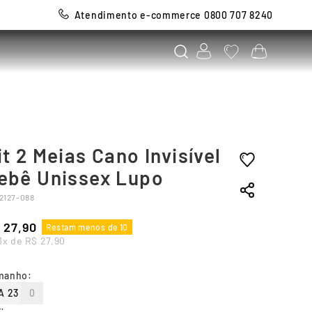
Atendimento e-commerce 0800 707 8240
it 2 Meias Cano Invisível
ebê Unissex Lupo
2127-088
27
,
90
Restam menos de 10
1
x de
R$
27
,
90
manho
:
 A 23
0
r
: