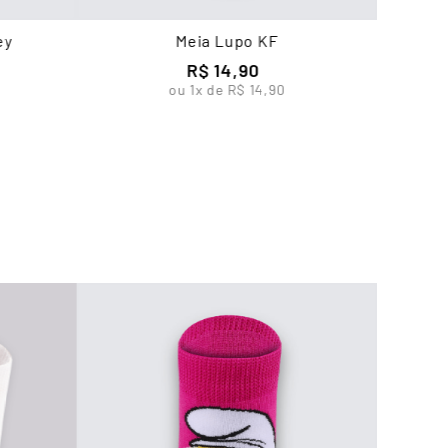
ey
Meia Lupo KF
R$
14
,
90
ou
1
x de
R$
14
,
90