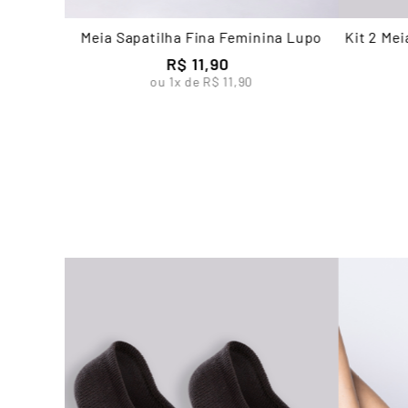
Meia Sapatilha Fina Feminina Lupo
Kit 2 Me
R$
11
,
90
ou
1
x de
R$
11
,
90