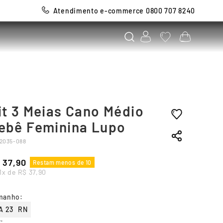
Atendimento e-commerce 0800 707 8240
it 3 Meias Cano Médio
ebê Feminina Lupo
2035-088
37
,
90
Restam menos de 10
1
x de
R$
37
,
90
manho
:
 A 23
RN
r
: