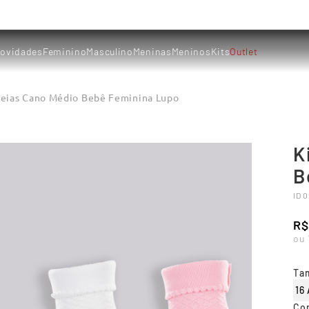
ovidades
Feminino
Masculino
Meninas
Meninos
Kits
Outlet
Meias Cano Médio Bebê Feminina Lupo
K
B
ID
0
R$
ou
Ta
16
Co