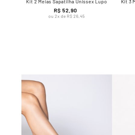
Kit 2 Meias Sapatilha Unissex Lupo
Kit 3
R$
52
,
90
ou
2
x de
R$
26
,
45
l Bebê