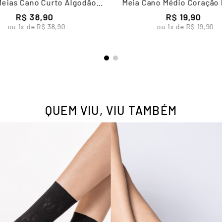
 Meias Cano Curto Algodão
Meia Cano Médio Coração I
Feminina Lupo
Feminina Lupo
R$
38
,
90
R$
19
,
90
ou
1
x de
R$
38
,
90
ou
1
x de
R$
19
,
90
QUEM VIU, VIU TAMBÉM