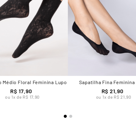
o Médio Floral Feminina Lupo
Sapatilha Fina Feminina
R$
17
,
90
R$
21
,
90
ou
1
x de
R$
17
,
90
ou
1
x de
R$
21
,
90