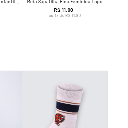
nfantil
Meia Sapatilha Fina Feminina Lupo
R$
11
,
90
ou
1
x de
R$
11
,
90