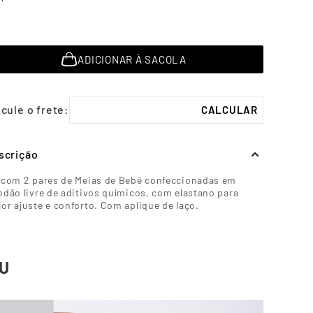
ADICIONAR À SACOLA
scrição
 com 2 pares de Meias de Bebê confeccionadas em
odão livre de aditivos químicos, com elastano para
or ajuste e conforto. Com aplique de laço.
U