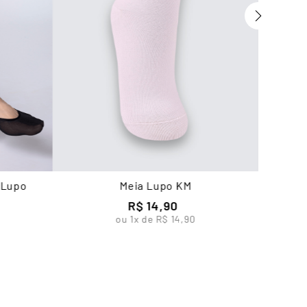
 Lupo
Meia Lupo KM
R$
14
,
90
ou
1
x de
R$
14
,
90