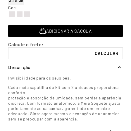
34 A 39
7
º
segunda pele
Cor
:
8
º
infantil
9
º
sutiã
ADICIONAR À SACOLA
10
º
cueca boxer
Descrição
Invisibilidade para os seus pés.
Cada meia sapatilha do kit com 2 unidades proporciona
conforto,
proteção e absorção de umidade, sem perder a aparência
discreta. Com formato anatômico, a Meia Soquete ajusta
perfeitamente ao calcanhar, garantindo um encaixe
adequado. Sinta agora mesmo a sensação de usar meias
sem se preocupar com a aparência.