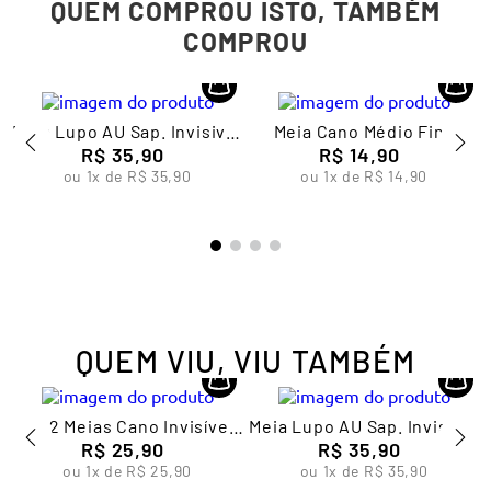
QUEM COMPROU ISTO, TAMBÉM
COMPROU
Meia Lupo AU Sap. Invisivel
Meia Cano Médio Fina
R$
35
K3
,
90
Feminina Lupo
R$
14
,
90
ou
1
x de
R$
35
,
90
ou
1
x de
R$
14
,
90
QUEM VIU, VIU TAMBÉM
Kit 2 Meias Cano Invisível
Meia Lupo AU Sap. Invisivel
Algodão Feminina Lupo
R$
25
,
90
R$
35
K3
,
90
ou
1
x de
R$
25
,
90
ou
1
x de
R$
35
,
90