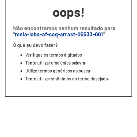
7
º
segunda pele
oops!
8
º
infantil
9
º
sutiã
Não encontramos nenhum resultado para
"
meia-loba-af-soq-arrast-05533-001
"
10
º
cueca boxer
O que eu devo fazer?
Verifique os termos digitados.
Tente utilizar uma única palavra.
Utilize termos genéricos na busca.
Tente utilizar sinônimos do termo desejado.