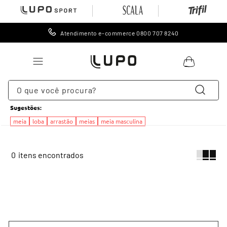
Atendimento e-commerce 0800 707 8240
O que você procura?
Sugestões
:
TERMOS MAIS BUSCADOS
meia
loba
arrastão
meias
meia masculina
1
º
lingerie
2
º
meia
0
3
º
cueca
4
º
leggings
5
º
meia calça
6
º
calcinha