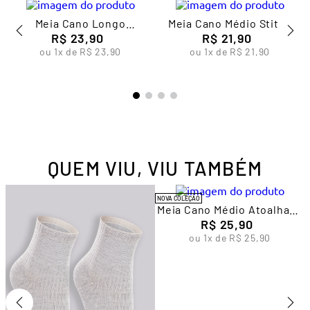
Meia Cano Longo
Meia Cano Médio Stitch
Divertidamente Infantil
R$
23
,
90
Infantil Unissex Lupo
R$
21
,
90
Unissex Lupo
ou
1
x de
R$
23
,
90
ou
1
x de
R$
21
,
90
QUEM VIU, VIU TAMBÉM
NOVA COLEÇÃO
Meia Cano Médio Atoalhada
Feminina Lupo
R$
25
,
90
ou
1
x de
R$
25
,
90