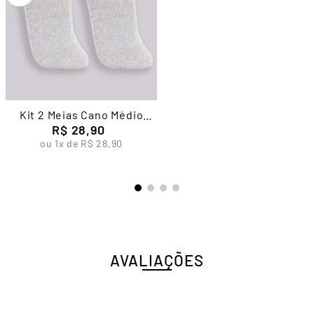
Kit 2 Meias Cano Médio
Algodão Feminina Lupo
R$
28
,
90
ou
1
x de
R$
28
,
90
AVALIAÇÕES