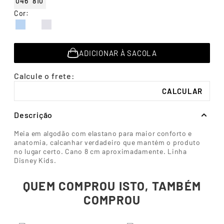
046
810
7
º
segunda pele
Cor
:
8
º
infantil
9
º
sutiã
ADICIONAR À SACOLA
10
º
meia masculina
Descrição
Meia em algodão com elastano para maior conforto e
anatomia, calcanhar verdadeiro que mantém o produto
no lugar certo. Cano 8 cm aproximadamente. Linha
Disney Kids.
QUEM COMPROU ISTO, TAMBÉM
COMPROU