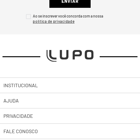
ENVIAR
Ao se inscrever você concorda com a nossa
INSTITUCIONAL
AJUDA
Sobre a Lupo
PRIVACIDADE
Trabalhe Conosco
Abrir uma Solicitação
Lojas
FALE CONOSCO
2ª Via de Boleto Pessoas Jurídicas
Política de Privacidade