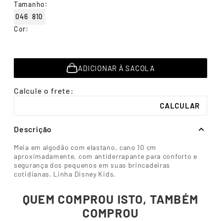
Tamanho
:
7
º
segunda pele
046
810
8
º
infantil
Cor
:
9
º
sutiã
10
º
meia masculina
ADICIONAR À SACOLA
Descrição
Meia em algodão com elastano, cano 10 cm
aproximadamente, com antiderrapante para conforto e
segurança dos pequenos em suas brincadeiras
cotidianas. Linha Disney Kids.
QUEM COMPROU ISTO, TAMBÉM
COMPROU