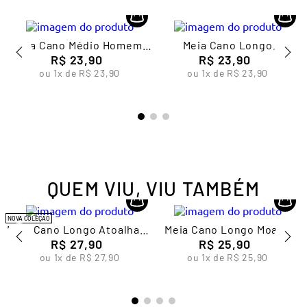
Meia Cano Médio Homem-
Meia Cano Longo
Aranha Infantil Masculina
R$
23
,
90
Divertidamente Infantil
R$
23
,
90
Lupo
Unissex Lupo
ou
1
x de
R$
23
,
90
ou
1
x de
R$
23
,
90
QUEM VIU, VIU TAMBÉM
NOVA COLEÇÃO
Meia Cano Longo Atoalhada
Meia Cano Longo Moana
Feminina Lupo
R$
27
,
90
Infantil Feminina Lupo
R$
25
,
90
ou
1
x de
R$
27
,
90
ou
1
x de
R$
25
,
90