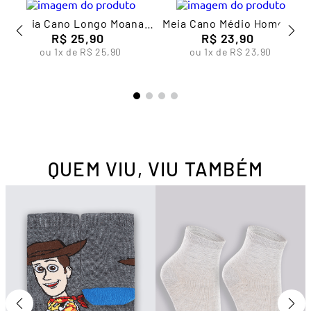
Meia Cano Longo Moana
Meia Cano Médio Homem-
Infantil Feminina Lupo
R$
25
,
90
Aranha Infantil Masculina
R$
23
,
90
Lupo
ou
1
x de
R$
25
,
90
ou
1
x de
R$
23
,
90
QUEM VIU, VIU TAMBÉM