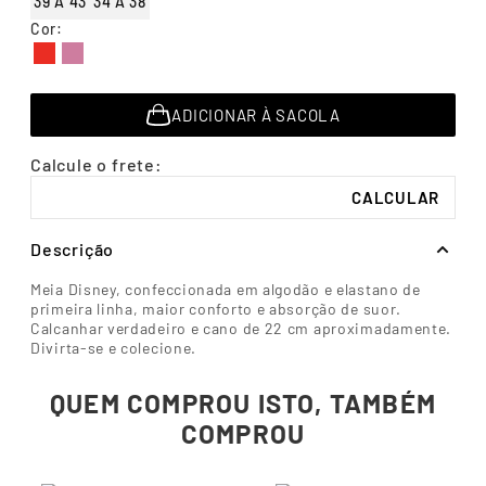
39 A 43
34 A 38
7
º
segunda pele
Cor
:
8
º
infantil
9
º
sutiã
ADICIONAR À SACOLA
10
º
meia masculina
Descrição
Meia Disney, confeccionada em algodão e elastano de
primeira linha, maior conforto e absorção de suor.
Calcanhar verdadeiro e cano de 22 cm aproximadamente.
Divirta-se e colecione.
QUEM COMPROU ISTO, TAMBÉM
COMPROU