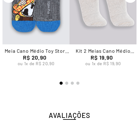
Meia Cano Médio Toy Story
Kit 2 Meias Cano Médio
Infantil Unissex Lupo
R$
20
,
90
Algodão Feminina Lupo
R$
19
,
90
ou
1
x de
R$
20
,
90
ou
1
x de
R$
19
,
90
AVALIAÇÕES