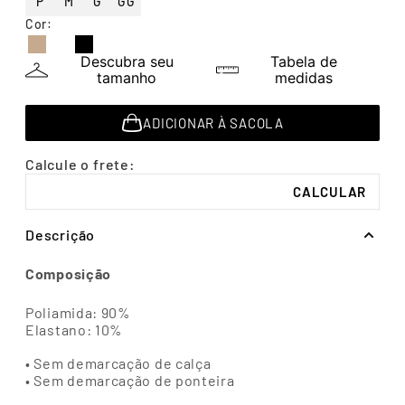
P
M
G
GG
7
º
segunda pele
Cor
:
8
º
infantil
Descubra seu
Tabela de
9
º
sutiã
tamanho
medidas
10
º
meia masculina
ADICIONAR À SACOLA
Descrição
Composição
Poliamida: 90%
Elastano: 10%
• Sem demarcação de calça
• Sem demarcação de ponteira