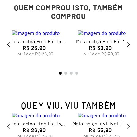
QUEM COMPROU ISTO, TAMBÉM
COMPROU
Meia-calça Fina Fio 15
Meia-calça Fina Fio 15
Feminina Lupo
R$
26
,
90
Feminina Lupo
R$
30
,
90
ou
1
x de
R$
26
,
90
ou
1
x de
R$
30
,
90
QUEM VIU, VIU TAMBÉM
Meia-calça Fina Fio 15
Meia-calça Invisível Fio 6
Feminina Lupo
R$
26
,
90
Feminina Lupo
R$
55
,
90
ou
1
x de
R$
26
,
90
ou
2
x de
R$
27
,
95