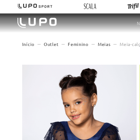
N
Outlet
Feminino
Meias
Meia-calç