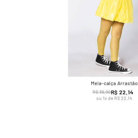
Meia-calça Arrastão
R$
22
,
14
R$
36
,
90
ou
1
x de
R$
22
,
14