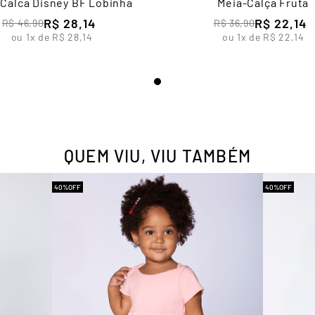
Calca Disney BF Lobinha
Meia-Calça Fruta
R$
28
,
14
R$
22
,
14
R$
46
,
90
R$
36
,
90
ou
1
x de
R$
28
,
14
ou
1
x de
R$
22
,
14
QUEM VIU, VIU TAMBÉM
40%
OFF
40%
OFF