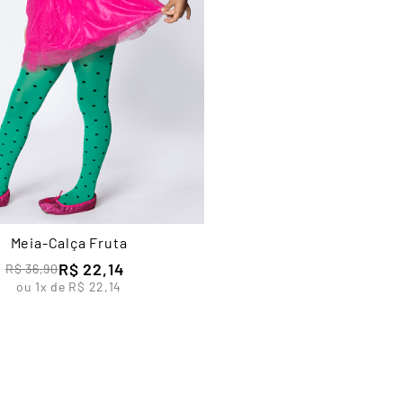
Meia-Calça Fruta
R$
22
,
14
R$
36
,
90
ou
1
x de
R$
22
,
14