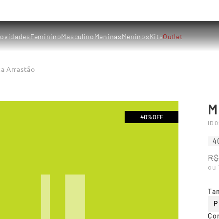
ovidades
Feminino
Masculino
Meninas
Meninos
Kits
Outlet
a Arrastão
M
40%
OFF
ID
0
4
R$
ou
Ta
P
Co