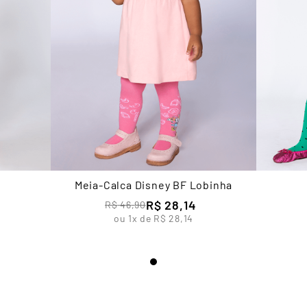
Meia-Calca Disney BF Lobinha
R$
28
,
14
R$
46
,
90
ou
1
x de
R$
28
,
14