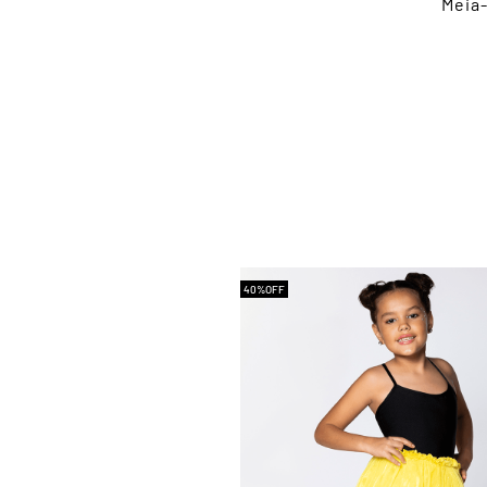
Meia-
40%
OFF