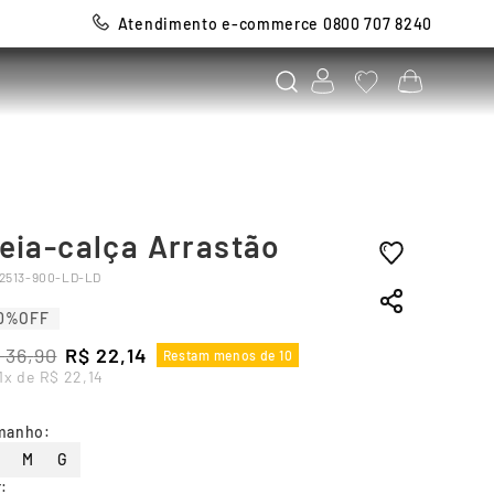
Atendimento e-commerce 0800 707 8240
eia-calça Arrastão
2513-900-LD-LD
0%
OFF
36
,
90
R$
22
,
14
Restam menos de 10
1
x de
R$
22
,
14
manho
:
M
G
r
: