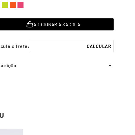
ADICIONAR À SACOLA
scrição
U