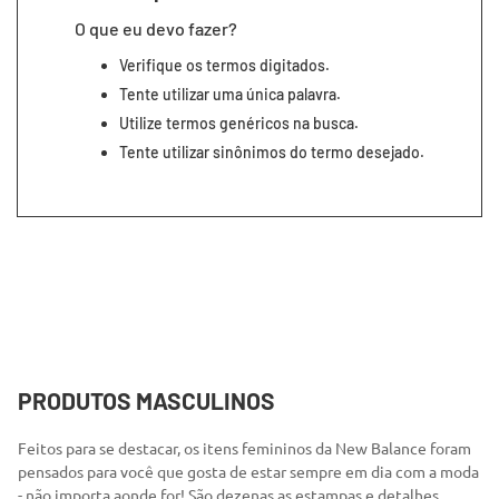
7
º
segunda pele
O que eu devo fazer?
8
º
infantil
Verifique os termos digitados.
9
º
sutiã
Tente utilizar uma única palavra.
Utilize termos genéricos na busca.
10
º
meia masculina
Tente utilizar sinônimos do termo desejado.
PRODUTOS MASCULINOS
Feitos para se destacar, os itens femininos da New Balance foram
pensados para você que gosta de estar sempre em dia com a moda
- não importa aonde for! São dezenas as estampas e detalhes