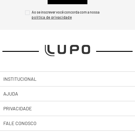
Ao se inscrever você concorda com a nossa
INSTITUCIONAL
AJUDA
Sobre a Lupo
PRIVACIDADE
Trabalhe Conosco
Abrir uma Solicitação
Lojas
FALE CONOSCO
2ª Via de Boleto Pessoas Jurídicas
Política de Privacidade
Representantes