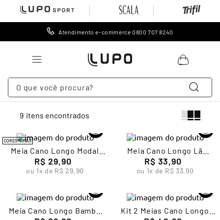
Atendimento e-commerce 0800 707 8240
O que você procura?
TERMOS MAIS BUSCADOS
9
1
º
lingerie
2
º
meia
CORES NOVAS
Meia Cano Longo Modal
Meia Cano Longo Lã
3
º
cueca
Masculina Lupo
R$
29
,
90
Masculina Lupo
R$
33
,
90
ou
1
x de
R$
29
,
90
ou
1
x de
R$
33
,
90
4
º
leggings
5
º
meia calça
6
º
calcinha
Meia Cano Longo Bambu
Kit 2 Meias Cano Longo