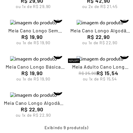
Unissex Lupo
R$
29
,
90
Algodão Masculina Lupo
R$
42
,
90
7
º
segunda pele
ou
1
x de
R$
29
,
90
ou
2
x de
R$
21
,
45
8
º
infantil
9
º
sutiã
Meia Cano Longo Sem
Meia Cano Longo Algodão
10
º
meia masculina
Punho Masculina Lupo
R$
19
,
90
Masculina Lupo
R$
22
,
90
ou
1
x de
R$
19
,
90
ou
1
x de
R$
22
,
90
40%
OFF
Meia Cano Longo Básica
Meia Adulto Cano Longo
Unissex Lupo
R$
19
,
90
Microfibra Lisa Lupo LD
R$
15
,
54
R$
25
,
90
ou
1
x de
R$
19
,
90
ou
1
x de
R$
15
,
54
Meia Cano Longo Algodão
Masculina Lupo
R$
22
,
90
ou
1
x de
R$
22
,
90
9