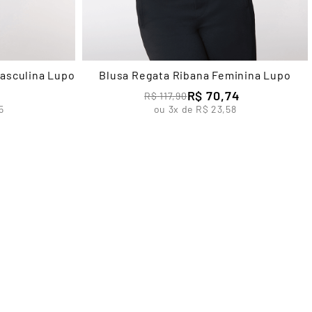
asculina Lupo
Blusa Regata Ribana Feminina Lupo
R$
70
,
74
R$
117
,
90
5
ou
3
x de
R$
23
,
58