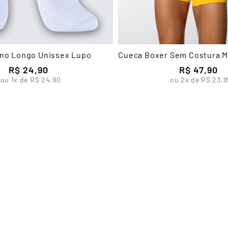
ano Longo Unissex Lupo
Cueca Boxer Sem Costura M
R$
24
,
90
R$
47
,
90
ou
1
x de
R$
24
,
90
ou
2
x de
R$
23
,
9