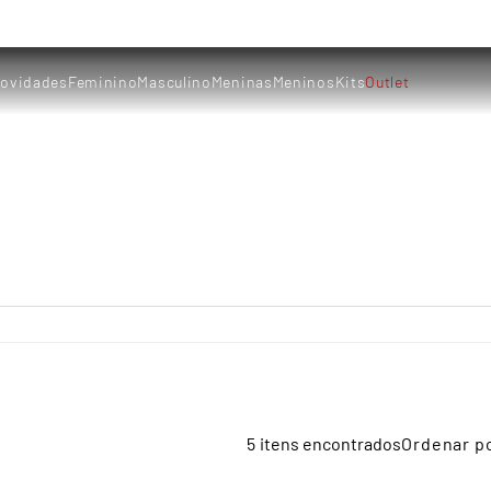
ovidades
Feminino
Masculino
Meninas
Meninos
Kits
Outlet
5