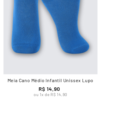
Meia Cano Médio Infantil Unissex Lupo
R$
14
,
90
ou
1
x de
R$
14
,
90