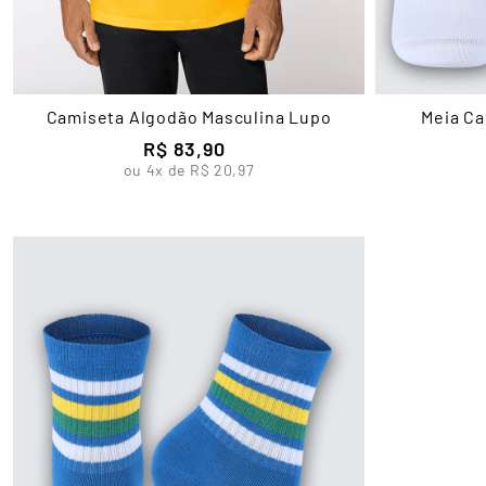
Camiseta Algodão Masculina Lupo
Meia C
R$
83
,
90
ou
4
x de
R$
20
,
97