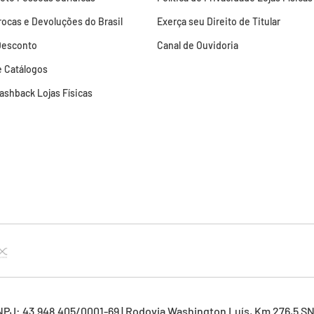
Trocas e Devoluções do Brasil
Exerça seu Direito de Titular
Desconto
Canal de Ouvidoria
 Catálogos
Cashback Lojas Físicas
NPJ: 43.948.405/0001-69 | Rodovia Washington Luís, Km 276,5 S