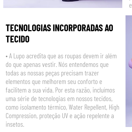
e
TECNOLOGIAS INCORPORADAS AO
TECIDO
• A Lupo acredita que as roupas devem ir além
do que apenas vestir. Nós entendemos que
todas as nossas peças precisam trazer
elementos que melhorem seu conforto e
facilitem a sua vida. Por esta razão, incluímos
uma série de tecnologias em nossos tecidos,
como isolamento térmico, Water Repellent, High
Compression, proteção UV e ação repelente a
insetos.