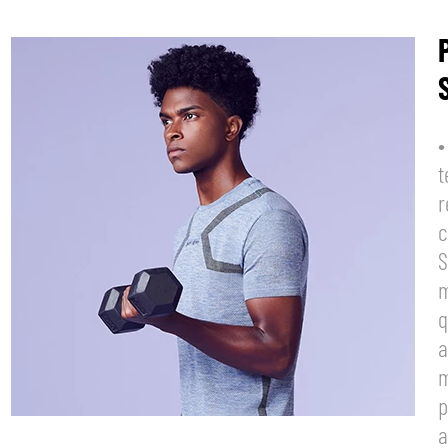
•
t
r
c
S
m
q
a
m
p
a