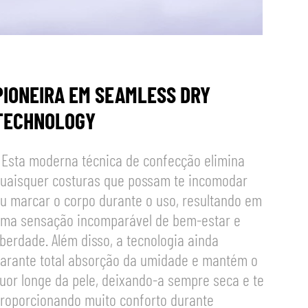
PIONEIRA EM SEAMLESS DRY
TECHNOLOGY
 Esta moderna técnica de confecção elimina
uaisquer costuras que possam te incomodar
u marcar o corpo durante o uso, resultando em
ma sensação incomparável de bem-estar e
iberdade. Além disso, a tecnologia ainda
arante total absorção da umidade e mantém o
uor longe da pele, deixando-a sempre seca e te
roporcionando muito conforto durante