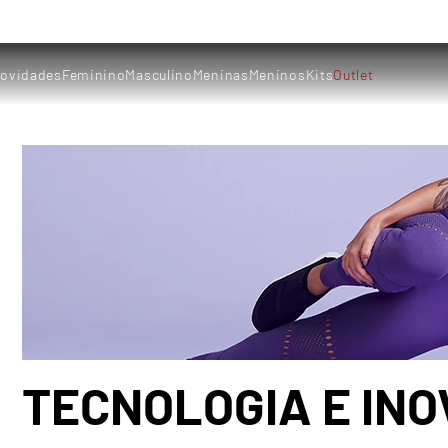
ovidades
Feminino
Masculino
Meninas
Meninos
Kits
Outlet
TECNOLOGIA E IN