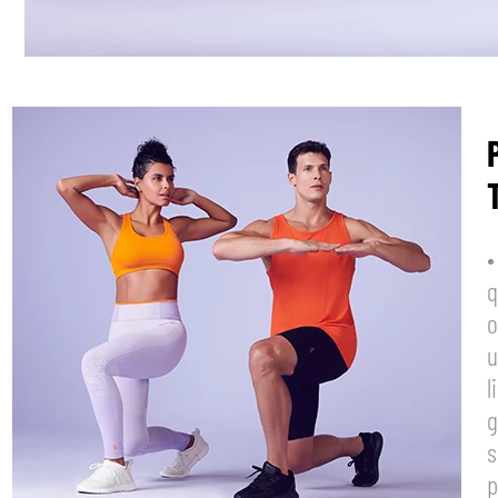
•
q
o
u
l
g
s
p