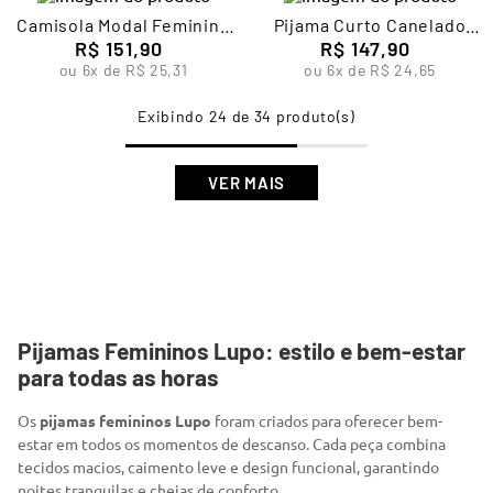
Camisola Modal Feminina
Pijama Curto Canelado
R$
Lupo
151
,
90
Feminino Lupo
R$
147
,
90
ou
6
x de
R$
25
,
31
ou
6
x de
R$
24
,
65
24 de 34
Pijamas Femininos Lupo: estilo e bem-estar
para todas as horas
Os
pijamas femininos Lupo
foram criados para oferecer bem-
estar em todos os momentos de descanso. Cada peça combina
tecidos macios, caimento leve e design funcional, garantindo
noites tranquilas e cheias de conforto.