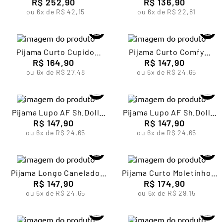
Feminino Lupo
R$
252
,
90
Feminino Lupo
R$
136
,
90
ou
6
x de
R$
42
,
15
ou
6
x de
R$
22
,
81
Pijama Curto Cupido
Pijama Curto Comfy
Feminino Lupo
R$
164
,
90
Feminino Lupo
R$
147
,
90
ou
6
x de
R$
27
,
48
ou
6
x de
R$
24
,
65
Pijama Lupo AF Sh.Doll
Pijama Lupo AF Sh.Doll
R$
Gravataria
147
,
90
Floral Babados
R$
147
,
90
ou
6
x de
R$
24
,
65
ou
6
x de
R$
24
,
65
Pijama Longo Canelado
Pijama Curto Moletinho
Feminino Lupo
R$
147
,
90
Feminino Lupo
R$
174
,
90
ou
6
x de
R$
24
,
65
ou
6
x de
R$
29
,
15