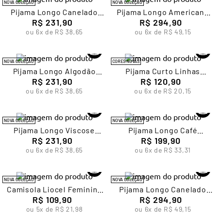
NOVA COLEÇÃO
NOVA COLEÇÃO
Pijama Longo Canelado
Pijama Longo Americano
Feminino Lupo
R$
231
,
90
Adulto Feminino Lupo
R$
294
,
90
ou
6
x de
R$
38
,
65
ou
6
x de
R$
49
,
15
NOVA COLEÇÃO
CORES NOVAS
Pijama Longo Algodão
Pijama Curto Linhas
Feminino Lupo
R$
231
,
90
Feminino Lupo
R$
120
,
90
ou
6
x de
R$
38
,
65
ou
6
x de
R$
20
,
15
NOVA COLEÇÃO
NOVA COLEÇÃO
Pijama Longo Viscose
Pijama Longo Café
Feminino Lupo
R$
231
,
90
Feminino Lupo
R$
199
,
90
ou
6
x de
R$
38
,
65
ou
6
x de
R$
33
,
31
NOVA COLEÇÃO
NOVA COLEÇÃO
Camisola Liocel Feminina
Pijama Longo Canelado
R$
Lupo
109
,
90
com Renda Feminino Lupo
R$
294
,
90
ou
5
x de
R$
21
,
98
ou
6
x de
R$
49
,
15