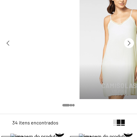
7
º
infantil
8
º
segunda pele
9
º
sutiã
10
º
meia masculina
CAMISOLA
ver mais
34