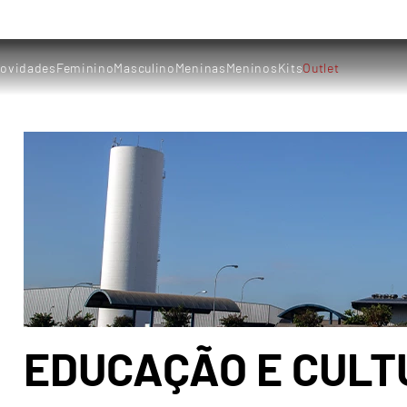
ovidades
Feminino
Masculino
Meninas
Meninos
Kits
Outlet
EDUCAÇÃO E CUL