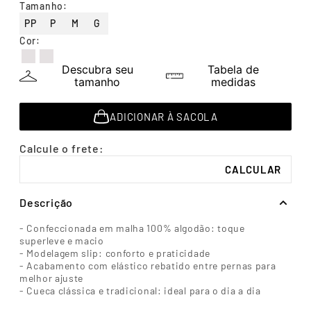
Tamanho
:
7
º
segunda pele
PP
P
M
G
8
º
infantil
Cor
:
9
º
sutiã
Descubra seu
Tabela de
10
º
meia masculina
tamanho
medidas
ADICIONAR À SACOLA
Descrição
- Confeccionada em malha 100% algodão: toque
superleve e macio
- Modelagem slip: conforto e praticidade
- Acabamento com elástico rebatido entre pernas para
melhor ajuste
- Cueca clássica e tradicional: ideal para o dia a dia