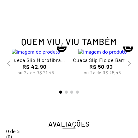
QUEM VIU, VIU TAMBÉM
Cueca Slip Microfibra
Cueca Slip Fio de Bambu
Masculina Lupo
R$
42
,
90
Masculina Lupo
R$
50
,
90
ou
2
x de
R$
21
,
45
ou
2
x de
R$
25
,
45
AVALIAÇÕES
0
de
5
(
0
)