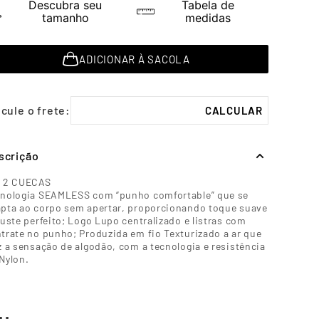
Descubra seu
Tabela de
tamanho
medidas
ADICIONAR À SACOLA
scrição
T 2 CUECAS
nologia SEAMLESS com “punho comfortable” que se
pta ao corpo sem apertar, proporcionando toque suave
juste perfeito; Logo Lupo centralizado e listras com
trate no punho; Produzida em fio Texturizado a ar que
z a sensação de algodão, com a tecnologia e resistência
Nylon.