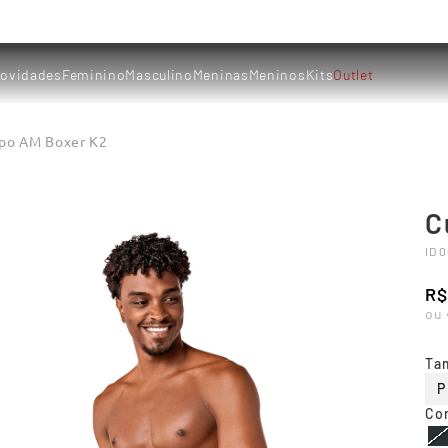
ovidades
Feminino
Masculino
Meninas
Meninos
Kits
Outlet
po AM Boxer K2
C
ID
0
R$
ou
Ta
P
Co