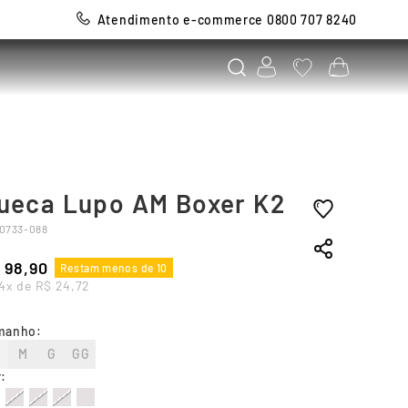
Atendimento e-commerce 0800 707 8240
ueca Lupo AM Boxer K2
0733-088
98
,
90
Restam menos de 10
4
x de
R$
24
,
72
manho
:
M
G
GG
r
: