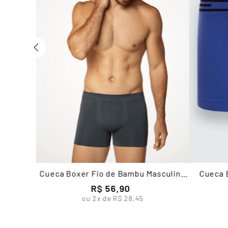
Cueca Boxer Fio de Bambu Masculina
Cueca 
Lupo
R$
56
,
90
ou
2
x de
R$
28
,
45