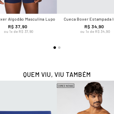
xer Algodão Masculina Lupo
Cueca Boxer Estampada I
Masculina Lupo
R$
37
,
90
R$
34
,
90
ou
1
x de
R$
37
,
90
ou
1
x de
R$
34
,
90
QUEM VIU, VIU TAMBÉM
CORES NOVAS