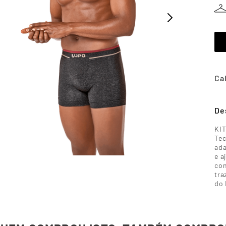
De
KI
Tec
ada
e a
con
tra
do 