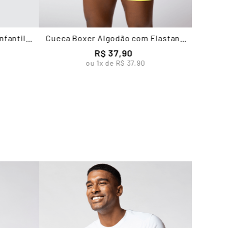
nfantil
Cueca Boxer Algodão com Elastano
Masculina Lupo
R$
37
,
90
ou
1
x de
R$
37
,
90
Cueca 
E