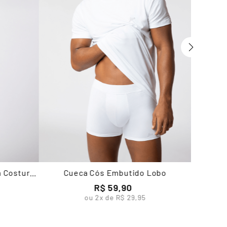
m Costura
Cueca Cós Embutido Lobo
R$
59
,
90
ou
2
x de
R$
29
,
95