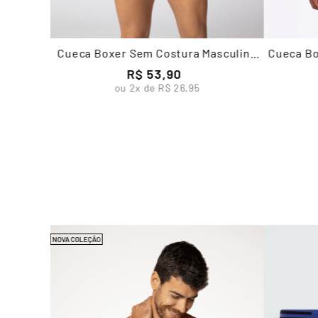
Cueca Boxer Sem Costura Masculina
Cueca Bo
Lupo
R$
53
,
90
ou
2
x de
R$
26
,
95
NOVA COLEÇÃO
stura