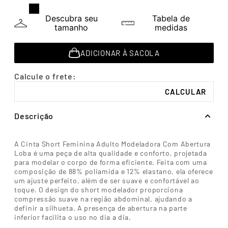
7
º
segunda pele
Descubra seu
Tabela de
8
º
infantil
tamanho
medidas
9
º
sutiã
ADICIONAR À SACOLA
10
º
meia masculina
Descrição
A Cinta Short Feminina Adulto Modeladora Com Abertura
Loba é uma peça de alta qualidade e conforto, projetada
para modelar o corpo de forma eficiente. Feita com uma
composição de 88% poliamida e 12% elastano, ela oferece
um ajuste perfeito, além de ser suave e confortável ao
toque. O design do short modelador proporciona
compressão suave na região abdominal, ajudando a
definir a silhueta. A presença de abertura na parte
inferior facilita o uso no dia a dia.