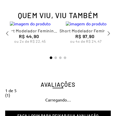
QUEM VIU, VIU TAMBÉM
n
Short Modelador Feminino
Short Modelador Feminino
R$
Lupo
44
,
90
R$
Lupo
97
,
90
ou
2
x de
R$
22
,
45
ou
4
x de
R$
24
,
47
AVALIAÇÕES
1
de
5
(
1
)
Carregando…