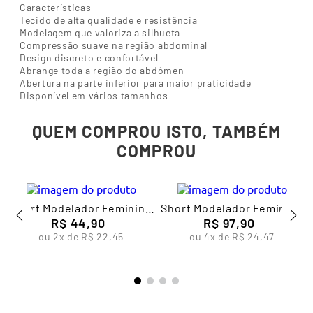
Características
Tecido de alta qualidade e resistência
Modelagem que valoriza a silhueta
Compressão suave na região abdominal
Design discreto e confortável
Abrange toda a região do abdômen
Abertura na parte inferior para maior praticidade
Disponível em vários tamanhos
QUEM COMPROU ISTO, TAMBÉM
COMPROU
Short Modelador Feminino
Short Modelador Feminino
R$
Lupo
44
,
90
R$
Lupo
97
,
90
ou
2
x de
R$
22
,
45
ou
4
x de
R$
24
,
47