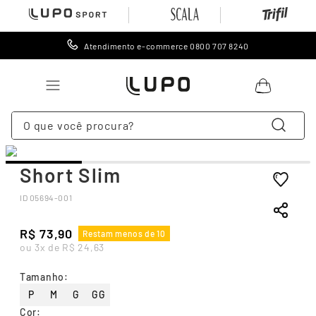
Atendimento e-commerce 0800 707 8240
O que você procura?
TERMOS MAIS BUSCADOS
Short Slim
1
º
lingerie
ID
05694-001
2
º
meia
3
º
cueca
R$
73
,
90
Restam menos de 10
ou
3
x de
R$
24
,
63
4
º
leggings
5
º
meia calça
Tamanho
:
P
M
G
GG
6
º
calcinha
Cor
: