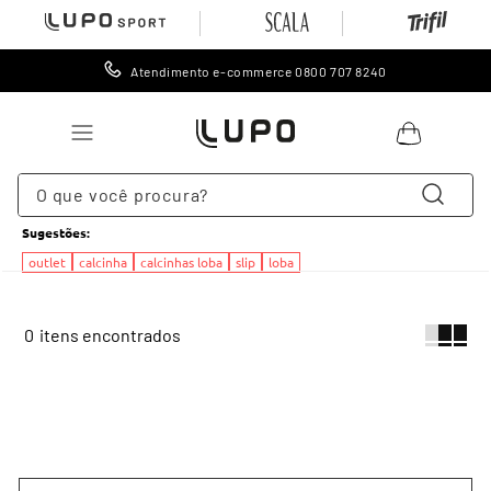
Atendimento e-commerce 0800 707 8240
O que você procura?
Sugestões
:
TERMOS MAIS BUSCADOS
outlet
calcinha
calcinhas loba
slip
loba
1
º
lingerie
2
º
meia
0
3
º
cueca
4
º
leggings
5
º
meia calça
6
º
calcinha