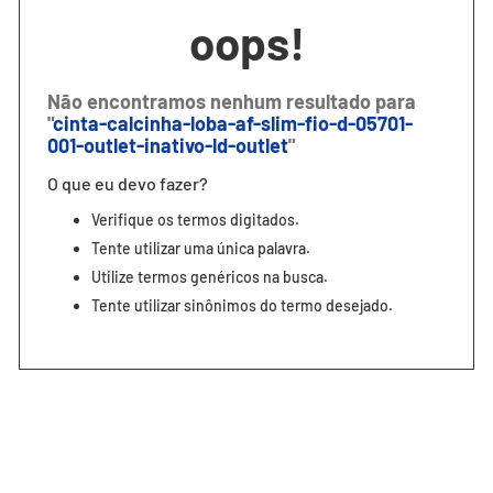
7
º
segunda pele
oops!
8
º
infantil
9
º
sutiã
Não encontramos nenhum resultado para
"
cinta-calcinha-loba-af-slim-fio-d-05701-
10
º
meia masculina
001-outlet-inativo-ld-outlet
"
O que eu devo fazer?
Verifique os termos digitados.
Tente utilizar uma única palavra.
Utilize termos genéricos na busca.
Tente utilizar sinônimos do termo desejado.